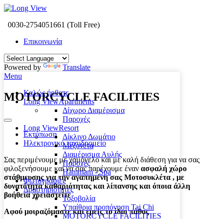
0030-2754051661 (Toll Free)
Επικοινωνία
Powered by
Translate
Menu
Καλώς ήρθατε
MOTORCYCLE FACILITIES
Long View
Apartments
Δίχωρο Διαμέρισμα
Παροχές
Long View
Resort
Εκτύπωση
Δίκλινο Δωμάτιο
Ηλεκτρονικό ταχυδρομείο
Μεζονέτα
Διαμέρισμα Αυλής
Σας περιμένουμε με χαμόγελο και με καλή διάθεση για να σας
Παροχές
φιλοξενήσουμε και να σας παρέχουμε έναν
ασφαλή χώρο
Hammam - Spa
στάθμευσης για την αγαπημένη σας Μοτοσυκλέτα , με
Φωτογραφίες
δυνατότητα καθαριότητας και λίπανσης και όποια άλλη
Δραστηριότητες
βοήθεια χρειαστείτε
Τοξοβολία
Υπαίθρια προπόνηση Tai Chi
Αφού μοιραζόμαστε και εμείς το ίδιο πάθος
MOTORCYCLE FACILITIES