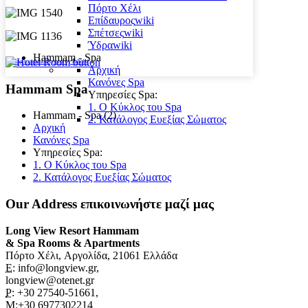
Πόρτο Χέλι
Επίδαυρος
wiki
Σπέτσες
wiki
Ύδρα
wiki
Hammam - Spa
FaLang translation system by Faboba
Αρχική
Κανόνες Spa
Hammam Spa
Υπηρεσίες Spa:
1. Ο Kύκλος του Spa
Hammam - Spa (2)
2. Κατάλογος Ευεξίας Σώματος
Αρχική
Κανόνες Spa
Υπηρεσίες Spa:
1. Ο Kύκλος του Spa
2. Κατάλογος Ευεξίας Σώματος
Our Address
επικοινωνήστε μαζί μας
Long View Resort Hammam
& Spa Rooms & Apartments
Πόρτο Χέλι, Αργολίδα, 21061 Ελλάδα
E:
info@longview.gr,
longview@otenet.gr
P:
+30 27540-51661,
M
:+30 6977302214