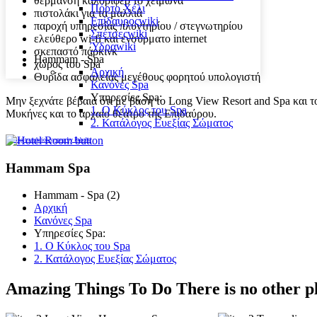
θέρμανση καλοριφέρ το χειμώνα
Πόρτο Χέλι
πιστολάκι για τα μαλλιά
Επίδαυρος
wiki
παροχή υπηρεσίας πλυντηρίου / στεγνωτηρίου
Σπέτσες
wiki
ελεύθερο wi-fi και ενσύρματο internet
Ύδρα
wiki
σκεπαστό πάρκινκ
Hammam - Spa
χώρος του Spa
Αρχική
Θυρίδα ασφαλείας μεγέθους φορητού υπολογιστή
Κανόνες Spa
Υπηρεσίες Spa:
Μην ξεχνάτε βέβαια ότι με βάση το Long View Resort and Spa και τ
1. Ο Kύκλος του Spa
Μυκήνες και το αρχαίο θέατρο της Επιδαύρου.
2. Κατάλογος Ευεξίας Σώματος
FaLang translation system by Faboba
Hammam Spa
Hammam - Spa (2)
Αρχική
Κανόνες Spa
Υπηρεσίες Spa:
1. Ο Kύκλος του Spa
2. Κατάλογος Ευεξίας Σώματος
Amazing Things To Do
There is no other