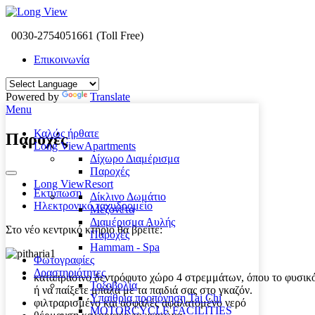
0030-2754051661 (Toll Free)
Επικοινωνία
Powered by
Translate
Menu
Καλώς ήρθατε
Παροχές
Long View
Apartments
Δίχωρο Διαμέρισμα
Παροχές
Long View
Resort
Εκτύπωση
Δίκλινο Δωμάτιο
Ηλεκτρονικό ταχυδρομείο
Μεζονέτα
Διαμέρισμα Αυλής
Στο νέο κεντρικό κτήριο
θα βρείτε:
Παροχές
Hammam - Spa
Φωτογραφίες
Δραστηριότητες
καταπράσινο δεντρόφυτο χώρο 4 στρεμμάτων, όπου το φυσικό τ
Τοξοβολία
ή να παίξετε μπάλα με τα παιδιά σας στο γκαζόν.
Υπαίθρια προπόνηση Tai Chi
φιλτραρισμένο και ασφαλές αφαλατομένο νερό
MOTORCYCLE FACILITIES