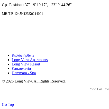
Gps Position +37° 19' 19.17", +23° 9' 44.26"
ΜΗ.Τ.Ε 1245Κ123Κ0214001
Καλώς ήρθατε
Long View Apartments
Long View Resort
Επικοινωνία
Hammam - Spa
© 2026 Long View. All Rights Reserved.
Porto Heli Roo
Go Top