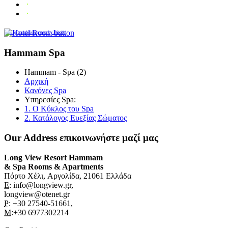
FaLang translation system by Faboba
Hammam Spa
Hammam - Spa (2)
Αρχική
Κανόνες Spa
Υπηρεσίες Spa:
1. Ο Kύκλος του Spa
2. Κατάλογος Ευεξίας Σώματος
Our Address
επικοινωνήστε μαζί μας
Long View Resort Hammam
& Spa Rooms & Apartments
Πόρτο Χέλι, Αργολίδα, 21061 Ελλάδα
E:
info@longview.gr,
longview@otenet.gr
P:
+30 27540-51661,
M
:+30 6977302214