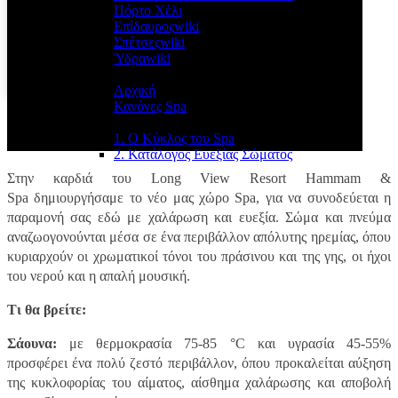
Πόρτο Χέλι
Επίδαυρος
wiki
Σπέτσες
wiki
Ύδρα
wiki
Hammam - Spa
Αρχική
Κανόνες Spa
Υπηρεσίες Spa:
1. Ο Kύκλος του Spa
2. Κατάλογος Ευεξίας Σώματος
Στην καρδιά του Long View Resort Hammam &
Spa δημιουργήσαμε το νέο μας χώρο Spa, για να συνοδεύεται η
παραμονή σας εδώ με χαλάρωση και ευεξία. Σώμα και πνεύμα
αναζωογονούνται μέσα σε ένα περιβάλλον απόλυτης ηρεμίας, όπου
κυριαρχούν οι χρωματικοί τόνοι του πράσινου και της γης, οι ήχοι
του νερού και η απαλή μουσική.
Τι θα βρείτε:
Σάουνα:
με θερμοκρασία 75-85 °C και υγρασία 45-55%
προσφέρει ένα πολύ ζεστό περιβάλλον, όπου προκαλείται αύξηση
της κυκλοφορίας του αίματος, αίσθημα χαλάρωσης και αποβολή