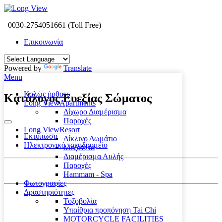
0030-2754051661 (Toll Free)
Επικοινωνία
Powered by
Translate
Menu
Καλώς ήρθατε
Κατάλογος Ευεξίας Σώματος
Long View
Apartments
Δίχωρο Διαμέρισμα
Παροχές
Long View
Resort
Εκτύπωση
Δίκλινο Δωμάτιο
Ηλεκτρονικό ταχυδρομείο
Μεζονέτα
Διαμέρισμα Αυλής
Παροχές
Hammam - Spa
Φωτογραφίες
Δραστηριότητες
Τοξοβολία
Υπαίθρια προπόνηση Tai Chi
MOTORCYCLE FACILITIES