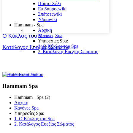
Πόρτο Χέλι
Επίδαυρος
wiki
Σπέτσες
wiki
Ύδρα
wiki
Hammam - Spa
Αρχική
Ο Kύκλος του Spa
Κανόνες Spa
Υπηρεσίες Spa:
1. Ο Kύκλος του Spa
Κατάλογος Ευεξίας Σώματος
2. Κατάλογος Ευεξίας Σώματος
FaLang translation system by Faboba
Hammam Spa
Hammam - Spa (2)
Αρχική
Κανόνες Spa
Υπηρεσίες Spa:
1. Ο Kύκλος του Spa
2. Κατάλογος Ευεξίας Σώματος